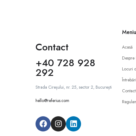
Meni
Contact
Acasă
Despre
+40 728 928
292
Locuri 
Întrebăr
Strada Cireșului, nr. 25, sector 2, București
Contact
hello@referius.com
Regula