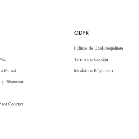
u
GDPR
Politica de Confidențialitate
 Noi
Termeni și Condiții
de Muncă
Întrebări și Răspunsuri
i și Răspunsuri
ment Concurs