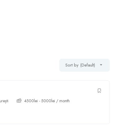
Sort by (Default)
rești
4500
lei
-
5000
lei
/ month