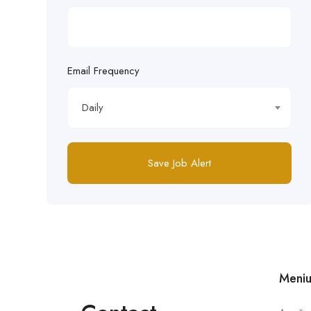
Email Frequency
Daily
Save Job Alert
Meni