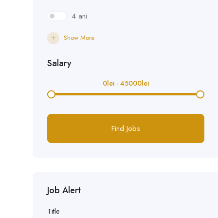
4 ani
Show More
Salary
0
lei
-
45000
lei
Find Jobs
Job Alert
Title