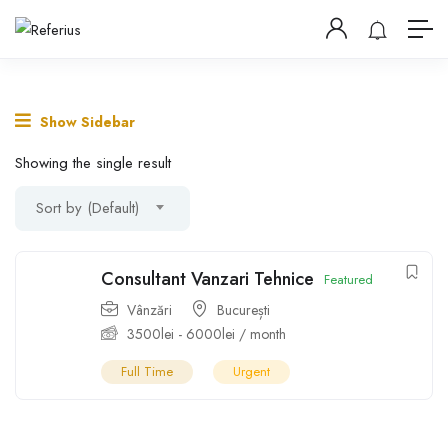
Show Sidebar
Showing the single result
Sort by (Default)
Consultant Vanzari Tehnice
Featured
Vânzări
București
3500
lei
-
6000
lei
/ month
Full Time
Urgent