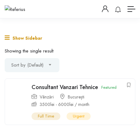
Show Sidebar
Showing the single result
Sort by (Default)
Consultant Vanzari Tehnice
Featured
Vânzări
București
3500
lei
-
6000
lei
/ month
Full Time
Urgent