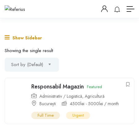
Show Sidebar
Showing the single result
Sort by (Default)
Responsabil Magazin
Featured
Administrativ / Logistică
,
Agricultură
București
4500
lei
-
5000
lei
/ month
Full Time
Urgent