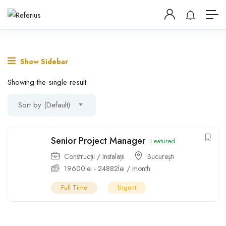
Show Sidebar
Showing the single result
Sort by (Default)
Senior Project Manager
Featured
Construcții / Instalații
București
19600
lei
-
24882
lei
/ month
Full Time
Urgent