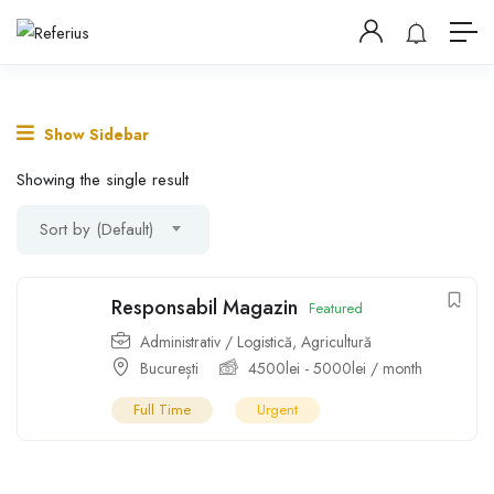
Show Sidebar
Showing the single result
Sort by (Default)
Responsabil Magazin
Featured
Administrativ / Logistică
,
Agricultură
București
4500
lei
-
5000
lei
/ month
Full Time
Urgent