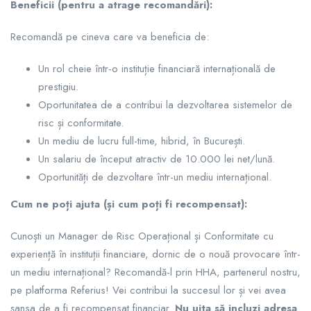
Beneficii (pentru a atrage recomandări):
Recomandă pe cineva care va beneficia de:
Un rol cheie într-o instituție financiară internațională de
prestigiu.
Oportunitatea de a contribui la dezvoltarea sistemelor de
risc și conformitate.
Un mediu de lucru full-time, hibrid, în București.
Un salariu de început atractiv de 10.000 lei net/lună.
Oportunități de dezvoltare într-un mediu internațional.
Cum ne poți ajuta (și cum poți fi recompensat):
Cunoști un Manager de Risc Operațional și Conformitate cu
experiență în instituții financiare, dornic de o nouă provocare într-
un mediu internațional? Recomandă-l prin HHA, partenerul nostru,
pe platforma Referius! Vei contribui la succesul lor și vei avea
șansa de a fi recompensat financiar.
Nu uita să incluzi adresa