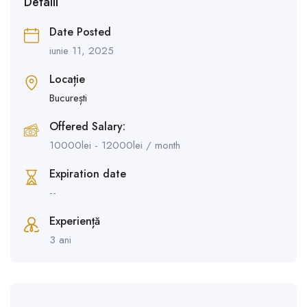
Detalii
Date Posted
iunie 11, 2025
Locație
București
Offered Salary:
10000
lei
-
12000
lei
/ month
Expiration date
--
Experiență
3 ani