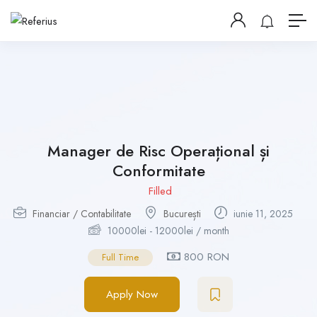
Manager de Risc Operațional și
Conformitate
Filled
Financiar / Contabilitate
București
iunie 11, 2025
10000
lei
-
12000
lei
/ month
800 RON
Full Time
Apply Now