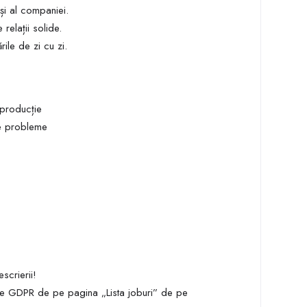
și al companiei.
 relații solide.
ile de zi cu zi.
 producție
de probleme
scrierii!
e GDPR de pe pagina „Lista joburi” de pe