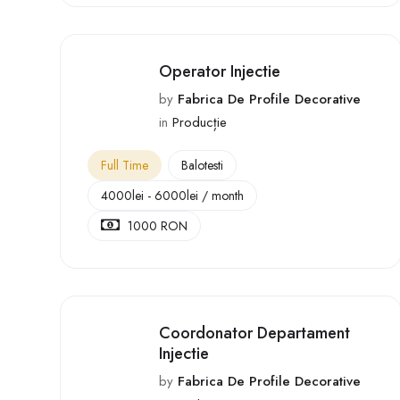
Operator Injectie
by
Fabrica De Profile Decorative
in
Producție
Full Time
Balotesti
4000
lei
-
6000
lei
/ month
1000 RON
Coordonator Departament
Injectie
by
Fabrica De Profile Decorative