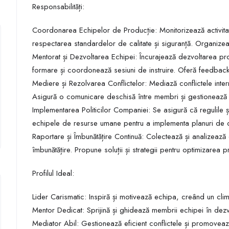
Responsabilități:
Coordonarea Echipelor de Producție: Monitorizează activitat
respectarea standardelor de calitate și siguranță. Organizeaz
Mentorat și Dezvoltarea Echipei: Încurajează dezvoltarea pro
formare și coordonează sesiuni de instruire. Oferă feedback c
Mediere și Rezolvarea Conflictelor: Mediază conflictele int
Asigură o comunicare deschisă între membri și gestionează si
Implementarea Politicilor Companiei: Se asigură că regulile și
echipele de resurse umane pentru a implementa planuri de de
Raportare și Îmbunătățire Continuă: Colectează și analizează
îmbunătățire. Propune soluții și strategii pentru optimizarea
Profilul Ideal:
Lider Carismatic: Inspiră și motivează echipa, creând un clima
Mentor Dedicat: Sprijină și ghidează membrii echipei în dezv
Mediator Abil: Gestionează eficient conflictele și promovea