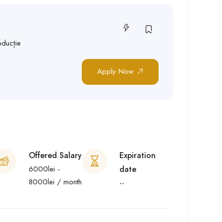
oducție
Apply Now
Offered Salary
Expiration
6000
lei
-
date
8000
lei
/ month
--