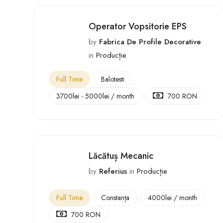
Operator Vopsitorie EPS
by
Fabrica De Profile Decorative
in
Producție
Full Time
Balotesti
3700
lei
-
5000
lei
/ month
700 RON
Lăcătuș Mecanic
by
Referius
in
Producție
Full Time
Constanța
4000
lei
/ month
700 RON