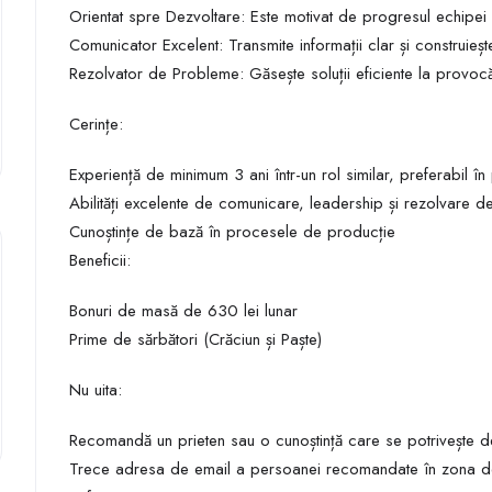
Orientat spre Dezvoltare: Este motivat de progresul echipei 
Comunicator Excelent: Transmite informații clar și construiește
Rezolvator de Probleme: Găsește soluții eficiente la provocăr
Cerințe:
Experiență de minimum 3 ani într-un rol similar, preferabil în
Abilități excelente de comunicare, leadership și rezolvare 
Cunoștințe de bază în procesele de producție
Beneficii:
Bonuri de masă de 630 lei lunar
Prime de sărbători (Crăciun și Paște)
Nu uita:
Recomandă un prieten sau o cunoștință care se potrivește de
Trece adresa de email a persoanei recomandate în zona d