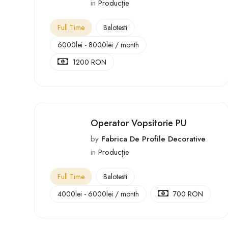
in
Producție
Full Time
Balotesti
6000
lei
-
8000
lei
/ month
1200 RON
Operator Vopsitorie PU
by
Fabrica De Profile Decorative
in
Producție
Full Time
Balotesti
4000
lei
-
6000
lei
/ month
700 RON