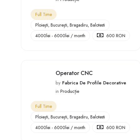
Full Time
Ploiești
,
București
,
Bragadiru
,
Balotesti
4000
lei
-
6000
lei
/ month
600 RON
Operator CNC
by
Fabrica De Profile Decorative
in
Producție
Full Time
Ploiești
,
București
,
Bragadiru
,
Balotesti
4000
lei
-
6000
lei
/ month
600 RON