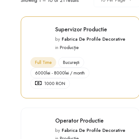
10 Per Page
Showing
1
–
10
of 21 results
Supervizor Productie
by
Fabrica De Profile Decorative
in
Producție
Full Time
București
6000
lei
-
8000
lei
/ month
1000 RON
Operator Productie
by
Fabrica De Profile Decorative
in
Producție