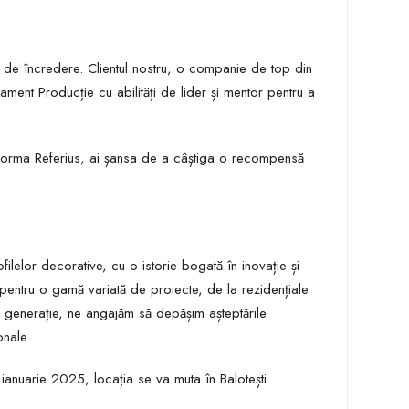
r de încredere. Clientul nostru, o companie de top din
ment Producție cu abilități de lider și mentor pentru a
atforma Referius, ai șansa de a câștiga o recompensă
ilelor decorative, cu o istorie bogată în inovație și
le pentru o gamă variată de proiecte, de la rezidențiale
ă generație, ne angajăm să depășim așteptările
onale.
ianuarie 2025, locația se va muta în Balotești.