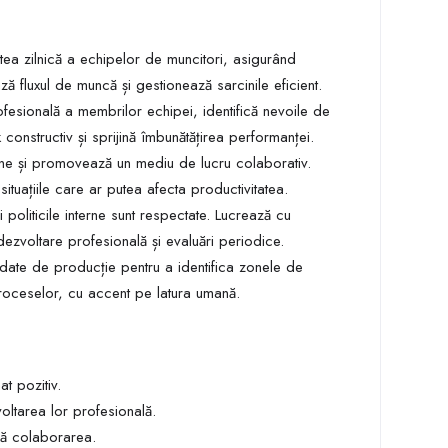
ea zilnică a echipelor de muncitori, asigurând
ă fluxul de muncă și gestionează sarcinile eficient.
fesională a membrilor echipei, identifică nevoile de
onstructiv și sprijină îmbunătățirea performanței.
erne și promovează un mediu de lucru colaborativ.
tuațiile care ar putea afecta productivitatea.
 politicile interne sunt respectate. Lucrează cu
zvoltare profesională și evaluări periodice.
 date de producție pentru a identifica zonele de
 proceselor, cu accent pe latura umană.
t pozitiv.
oltarea lor profesională.
ză colaborarea.