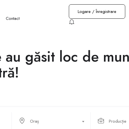
Logare
/
Înregistrare
Contact
au găsit loc de mun
ră!
Oraș
Producție