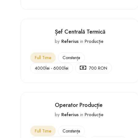
Șef Centrală Termică
by
Referius
in
Producție
Full Time
Constanța
4000
lei
-
6000
lei
700 RON
Operator Producție
by
Referius
in
Producție
Full Time
Constanța