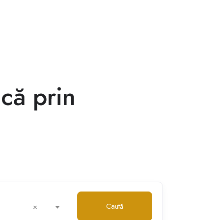
că prin
Caută
×