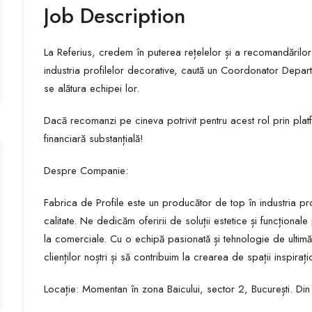
Job Description
La Referius, credem în puterea rețelelor și a recomandărilo
industria profilelor decorative, caută un Coordonator Departa
se alătura echipei lor.
Dacă recomanzi pe cineva potrivit pentru acest rol prin pl
financiară substanțială!
Despre Companie:
Fabrica de Profile este un producător de top în industria prof
calitate. Ne dedicăm oferirii de soluții estetice și funcționa
la comerciale. Cu o echipă pasionată și tehnologie de ultim
clienților noștri și să contribuim la crearea de spații inspirați
Locație: Momentan în zona Baicului, sector 2, București. Din 