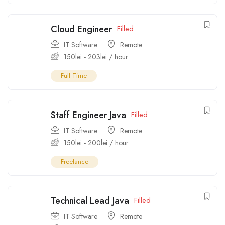
Cloud Engineer
Filled
IT Software
Remote
150
lei
-
203
lei
/ hour
Full Time
Staff Engineer Java
Filled
IT Software
Remote
150
lei
-
200
lei
/ hour
Freelance
Technical Lead Java
Filled
IT Software
Remote