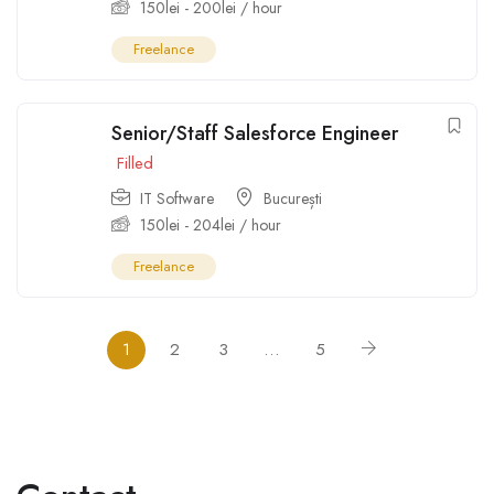
150
lei
-
200
lei
/ hour
Freelance
Senior/Staff Salesforce Engineer
Filled
IT Software
București
150
lei
-
204
lei
/ hour
Freelance
1
2
3
…
5