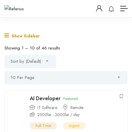
Show Sidebar
Showing
1
–
10
of 46 results
Sort by (Default)
10 Per Page
AI Developer
Featured
IT Software
Remote
2500
lei
-
3000
lei
/ day
Full Time
Urgent