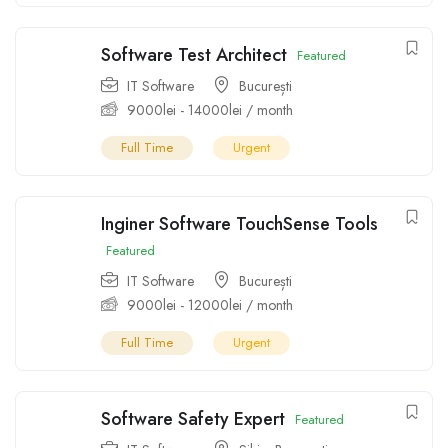
Software Test Architect
Featured
IT Software
București
9000
lei
-
14000
lei
/ month
Full Time
Urgent
Inginer Software TouchSense Tools
Featured
IT Software
București
9000
lei
-
12000
lei
/ month
Full Time
Urgent
Software Safety Expert
Featured