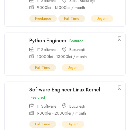
IT Software
Sibiu
,
București
9000
lei
-
15000
lei
/ month
Freelance
Full Time
Urgent
Python Engineer
Featured
IT Software
București
10000
lei
-
13000
lei
/ month
Full Time
Urgent
Software Engineer Linux Kernel
Featured
IT Software
București
9000
lei
-
20000
lei
/ month
Full Time
Urgent