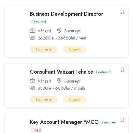
Business Development Director
Featured
Vânzări
București
26200
lei
-
36660
lei
/ year
Full Time
Urgent
Consultant Vanzari Tehnice
Featured
Vânzări
București
3500
lei
-
6000
lei
/ month
Full Time
Urgent
Key Account Manager FMCG
Featured
Filled