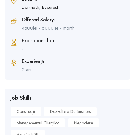
Domnesti
,
București
Offered Salary:
4500
lei
-
6000
lei
/ month
Expiration date
--
Experiență
2 ani
Job Skills
Construcții
Dezvoltare De Business
Managementul Clienților
Negociere
Vânzări B2B