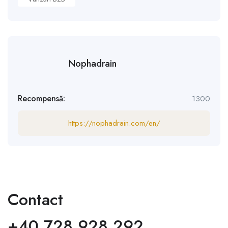
Nophadrain
Recompensă:
1300
https://nophadrain.com/en/
Contact
+40 728 928 292