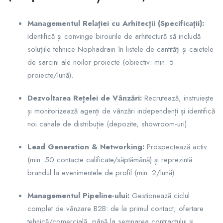
Managementul Relației cu Arhitecții (Specificații):
Identifică și convinge birourile de arhitectură să includă
soluțiile tehnice Nophadrain în listele de cantități și caietele
de sarcini ale noilor proiecte (obiectiv: min. 5
proiecte/lună).
Dezvoltarea Rețelei de Vânzări:
Recrutează, instruiește
și monitorizează agenți de vânzări independenți și identifică
noi canale de distribuție (depozite, showroom-uri).
Lead Generation & Networking:
Prospectează activ
(min. 50 contacte calificate/săptămână) și reprezintă
brandul la evenimentele de profil (min. 2/lună).
Managementul Pipeline-ului:
Gestionează ciclul
complet de vânzare B2B: de la primul contact, ofertare
tehnică/comercială, până la semnarea contractului și