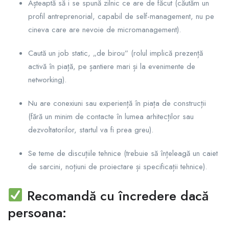
Așteaptă să i se spună zilnic ce are de făcut (căutăm un
profil antreprenorial, capabil de self-management, nu pe
cineva care are nevoie de micromanagement).
Caută un job static, „de birou” (rolul implică prezență
activă în piață, pe șantiere mari și la evenimente de
networking).
Nu are conexiuni sau experiență în piața de construcții
(fără un minim de contacte în lumea arhitecților sau
dezvoltatorilor, startul va fi prea greu).
Se teme de discuțiile tehnice (trebuie să înțeleagă un caiet
de sarcini, noțiuni de proiectare și specificații tehnice).
Recomandă cu încredere dacă
persoana: