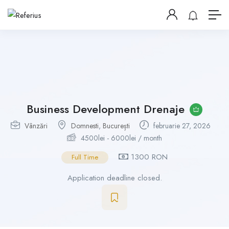
Business Development Drenaje
Vânzări
Domnesti
,
București
februarie 27, 2026
4500
lei
-
6000
lei
/ month
1300 RON
Full Time
Application deadline closed.