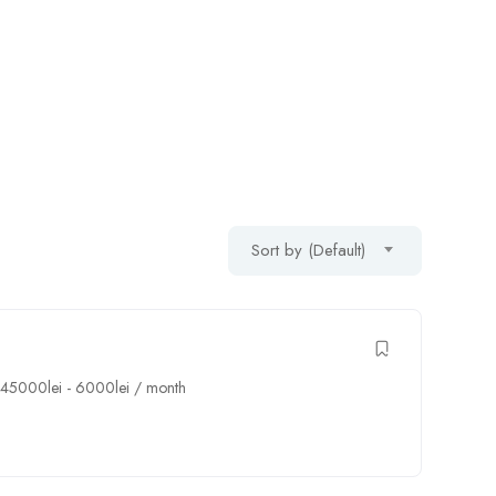
Sort by (Default)
45000
lei
-
6000
lei
/ month