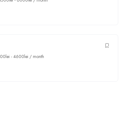
4500
lei
-
6000
lei
/ month
000
lei
-
4600
lei
/ month