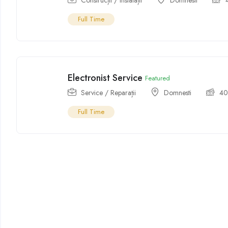
Construcții / Instalații
Domnesti
Full Time
Electronist Service
Featured
Service / Reparații
Domnesti
4
Full Time