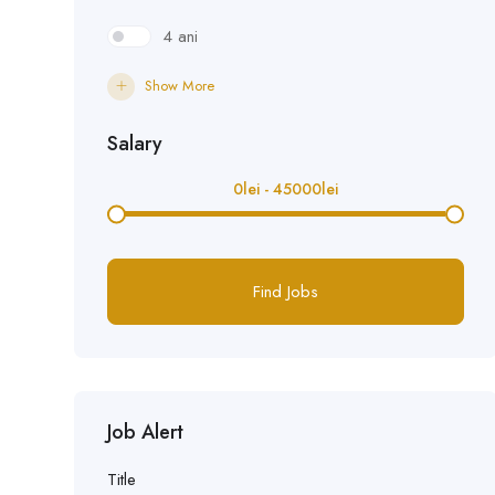
4 ani
Show More
Salary
0
lei
-
45000
lei
Find Jobs
Job Alert
Title