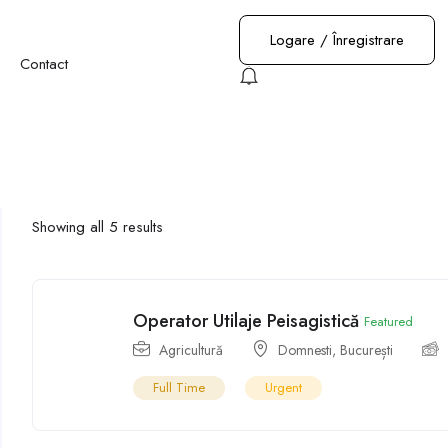
Logare
/
Înregistrare
Contact
Showing all 5 results
Operator Utilaje Peisagistică
Featured
Agricultură
Domnesti
,
București
Full Time
Urgent