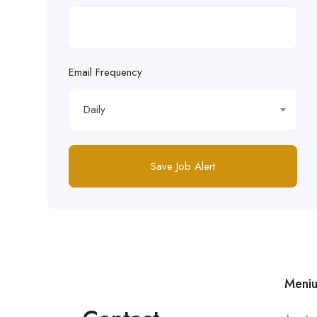
Email Frequency
Daily
Save Job Alert
Meni