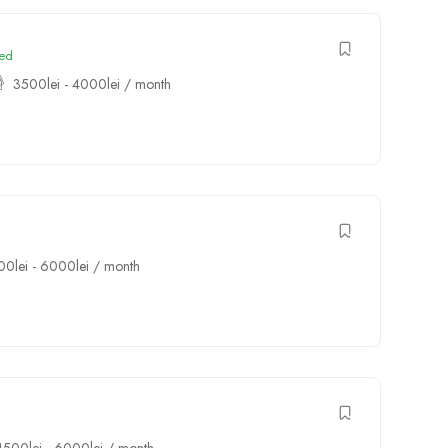
red
3500
lei
-
4000
lei
/ month
00
lei
-
6000
lei
/ month