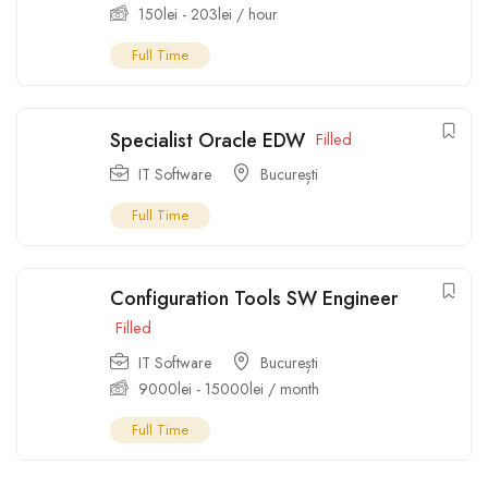
150
lei
-
203
lei
/ hour
Full Time
Specialist Oracle EDW
Filled
IT Software
București
Full Time
Configuration Tools SW Engineer
Filled
IT Software
București
9000
lei
-
15000
lei
/ month
Full Time