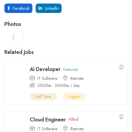
Facebook
LinkedIn
Photos
Related Jobs
AI Developer
Featured
IT Software
Remote
2500
lei
-
3000
lei
/ day
Full Time
Urgent
Cloud Engineer
Filled
IT Software
Remote