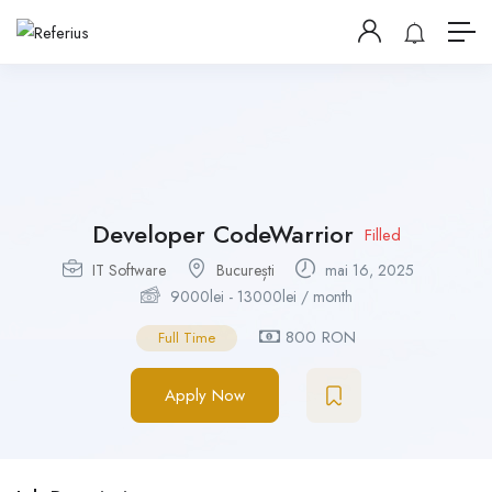
Developer CodeWarrior
Filled
IT Software
București
mai 16, 2025
9000
lei
-
13000
lei
/ month
800 RON
Full Time
Apply Now