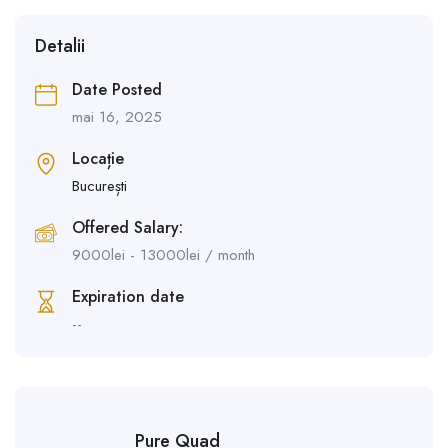
Detalii
Date Posted
mai 16, 2025
Locație
București
Offered Salary:
9000
lei
-
13000
lei
/ month
Expiration date
--
Pure Quad