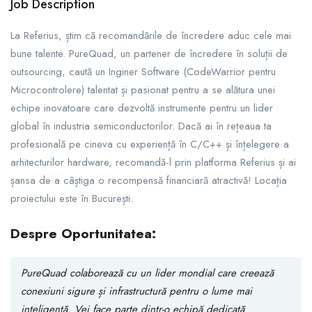
Job Description
La Referius, știm că recomandările de încredere aduc cele mai
bune talente. PureQuad, un partener de încredere în soluții de
outsourcing, caută un Inginer Software (CodeWarrior pentru
Microcontrolere) talentat și pasionat pentru a se alătura unei
echipe inovatoare care dezvoltă instrumente pentru un lider
global în industria semiconductorilor. Dacă ai în rețeaua ta
profesională pe cineva cu experiență în C/C++ și înțelegere a
arhitecturilor hardware, recomandă-l prin platforma Referius și ai
șansa de a câștiga o recompensă financiară atractivă! Locația
proiectului este în București.
Despre Oportunitatea:
PureQuad colaborează cu un lider mondial care creează
conexiuni sigure și infrastructură pentru o lume mai
inteligentă. Vei face parte dintr-o echipă dedicată