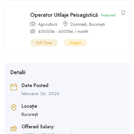
Operator Utilaje Peisagistică
Featured
Agricultură
Domnesti
,
București
45000
lei
-
6000
lei
/ month
Full Time
Urgent
Detalii
Date Posted
februarie 26, 2026
Locație
București
Offered Salary: