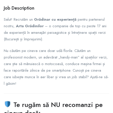
Job Description
Salut! Recrutăm un
Grădinar cu experiență
pentru partenerul
nostru,
Arta Grădinilor
– o companie de top cu peste 17 ani
de experiență în amenajări peisagistice și întreținere spații verzi
(București și împrejurimi).
Nu căutăm pe cineva care doar udă florile. Căutăm un
profesionist modern, un adevărat „handy-man” al spațiilor verzi,
care știe să mânuiască o motocoasă, conduce mașina firmei și
face raportările zilnice de pe smartphone. Cunoști pe cineva
care iubește munca în aer liber și vrea un job stabil? Ajută-ne să-
l găsim!
Te rugăm să NU recomanzi pe
cineva dacă: