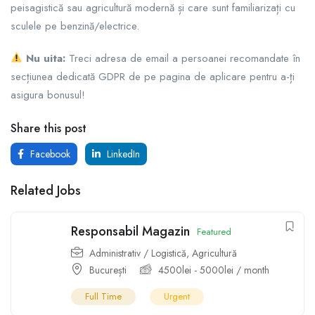
peisagistică sau agricultură modernă și care sunt familiarizați cu
sculele pe benzină/electrice.
Nu uita:
Treci adresa de email a persoanei recomandate în
secțiunea dedicată GDPR de pe pagina de aplicare pentru a-ți
asigura bonusul!
Share this post
Facebook
LinkedIn
Related Jobs
Responsabil Magazin
Featured
Administrativ / Logistică
,
Agricultură
București
4500
lei
-
5000
lei
/ month
Full Time
Urgent