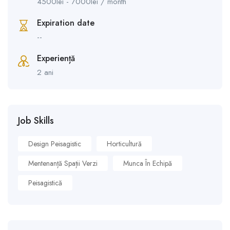
4500
lei
-
7000
lei
/ month
Expiration date
--
Experiență
2 ani
Job Skills
Design Peisagistic
Horticultură
Mentenanță Spații Verzi
Munca În Echipă
Peisagistică