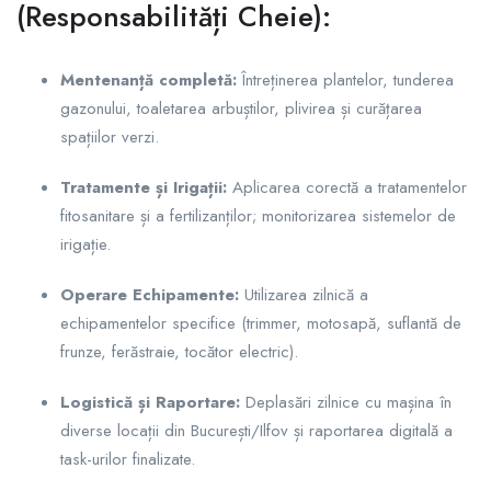
(Responsabilități Cheie):
Mentenanță completă:
Întreținerea plantelor, tunderea
gazonului, toaletarea arbuștilor, plivirea și curățarea
spațiilor verzi.
Tratamente și Irigații:
Aplicarea corectă a tratamentelor
fitosanitare și a fertilizanților; monitorizarea sistemelor de
irigație.
Operare Echipamente:
Utilizarea zilnică a
echipamentelor specifice (trimmer, motosapă, suflantă de
frunze, ferăstraie, tocător electric).
Logistică și Raportare:
Deplasări zilnice cu mașina în
diverse locații din București/Ilfov și raportarea digitală a
task-urilor finalizate.