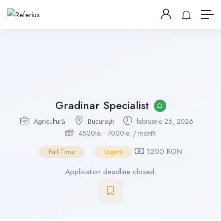
Gradinar Specialist
Agricultură
București
februarie 26, 2026
4500
lei
-
7000
lei
/ month
1200 RON
Full Time
Urgent
Application deadline closed.