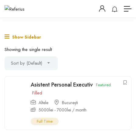
Show Sidebar
Showing the single result
Sort by (Default)
Asistent Personal Executiv
Featured
Filled
Altele
București
5000
lei
-
7000
lei
/ month
Full Time