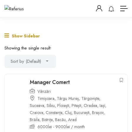
Show Sidebar
Showing the single result
Sort by (Default)
Manager Comert
Vânzări
Timișoara
,
Târgu Mureș
,
Târgoviște
,
Suceava
,
Sibiu
,
Ploiești
,
Pitești
,
Oradea
,
Iași
,
Craiova
,
Constanța
,
Cluj
,
București
,
Brașov
,
Brăila
,
Bistrița
,
Bacău
,
Arad
6000
lei
-
9000
lei
/ month