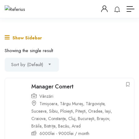
Show Sidebar
Showing the single result
Sort by (Default)
Manager Comert
Vânzări
Timișoara
,
Târgu Mureș
,
Târgoviște
,
Suceava
,
Sibiu
,
Ploiești
,
Pitești
,
Oradea
,
Iași
,
Craiova
,
Constanța
,
Cluj
,
București
,
Brașov
,
Brăila
,
Bistrița
,
Bacău
,
Arad
6000
lei
-
9000
lei
/ month