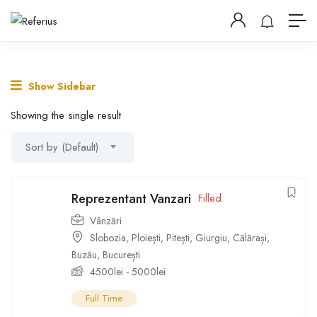
Show Sidebar
Showing the single result
Sort by (Default)
Reprezentant Vanzari
Filled
Vânzări
Slobozia
,
Ploiești
,
Pitești
,
Giurgiu
,
Călărași
,
Buzău
,
București
4500
lei
-
5000
lei
Full Time