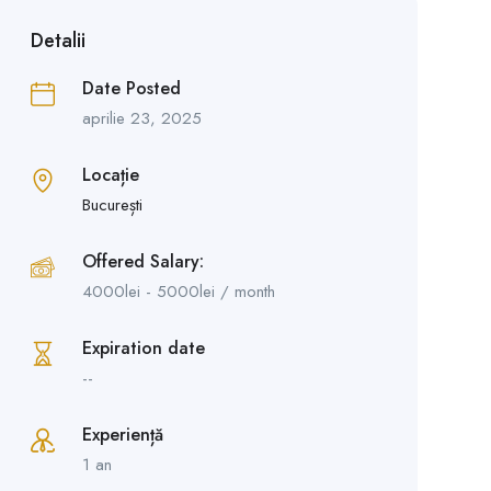
Detalii
Date Posted
aprilie 23, 2025
Locație
București
Offered Salary:
4000
lei
-
5000
lei
/ month
Expiration date
--
Experiență
1 an