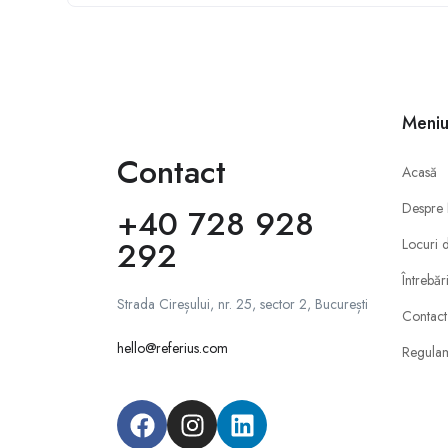
Meni
Contact
Acasă
Despre
+40 728 928
292
Locuri 
Întrebăr
Strada Cireșului, nr. 25, sector 2, București
Contact
hello@referius.com
Regula