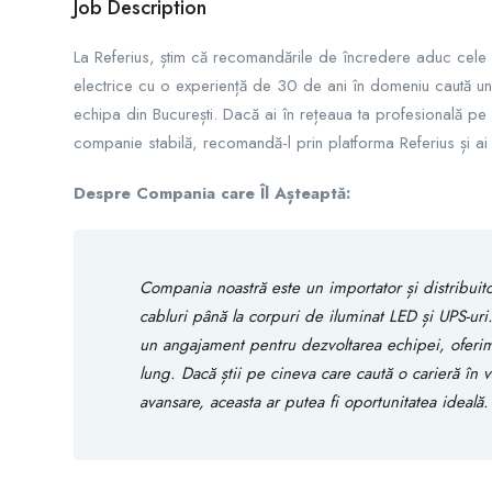
Job Description
La Referius, știm că recomandările de încredere aduc cele m
electrice cu o experiență de 30 de ani în domeniu caută u
echipa din București. Dacă ai în rețeaua ta profesională pe c
companie stabilă, recomandă-l prin platforma Referius și a
Despre Compania care Îl Așteaptă:
Compania noastră este un importator și distribuito
cabluri până la corpuri de iluminat LED și UPS-ur
un angajament pentru dezvoltarea echipei, oferim
lung. Dacă știi pe cineva care caută o carieră în v
avansare, aceasta ar putea fi oportunitatea ideală.