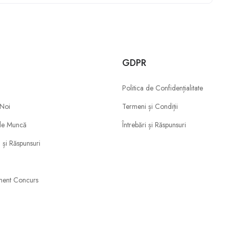
u
GDPR
Politica de Confidențialitate
 Noi
Termeni și Condiții
de Muncă
Întrebări și Răspunsuri
i și Răspunsuri
ment Concurs