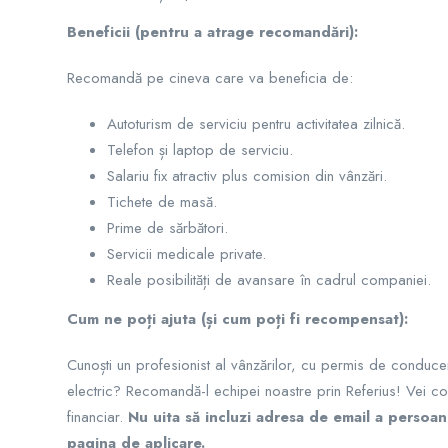
Beneficii (pentru a atrage recomandări):
Recomandă pe cineva care va beneficia de:
Autoturism de serviciu pentru activitatea zilnică.
Telefon și laptop de serviciu.
Salariu fix atractiv plus comision din vânzări.
Tichete de masă.
Prime de sărbători.
Servicii medicale private.
Reale posibilități de avansare în cadrul companiei.
Cum ne poți ajuta (și cum poți fi recompensat):
Cunoști un profesionist al vânzărilor, cu permis de conduce
electric? Recomandă-l echipei noastre prin Referius! Vei co
financiar.
Nu uita să incluzi adresa de email a perso
pagina de aplicare.