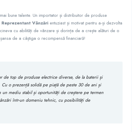
ai bune talente. Un importator și distribuitor de produse
n
Reprezentant Vânzări
entuziast și motivat pentru a-și dezvolta
ineva cu abilități de vânzare și dorința de a crește alături de o
i șansa de a câștiga o recompensă financiară!
r de top de produse electrice diverse, de la baterii și
i. Cu o prezență solidă pe piață de peste 30 de ani și
 un mediu stabil și oportunități de creștere pe termen
ânzări într-un domeniu tehnic, cu posibilități de