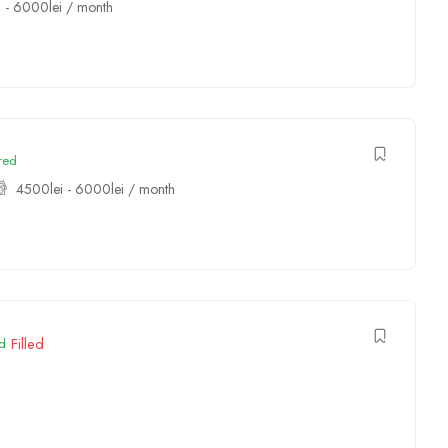
i
-
6000
lei
/ month
red
4500
lei
-
6000
lei
/ month
Filled
d