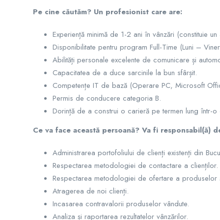
Pe cine căutăm? Un profesionist care are:
Experiență minimă de 1-2 ani în vânzări (constituie un 
Disponibilitate pentru program Full-Time (Luni – Vineri
Abilități personale excelente de comunicare și automo
Capacitatea de a duce sarcinile la bun sfârșit.
Competențe IT de bază (Operare PC, Microsoft Offic
Permis de conducere categoria B.
Dorință de a construi o carieră pe termen lung într-o 
Ce va face această persoană? Va fi responsabil(ă) d
Administrarea portofoliului de clienți existenți din Bucu
Respectarea metodologiei de contactare a clienților.
Respectarea metodologiei de ofertare a produselor și 
Atragerea de noi clienți.
Incasarea contravalorii produselor vândute.
Analiza și raportarea rezultatelor vânzărilor.