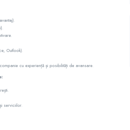
avantaj).
).
tivare.
e, Outlook).
companie cu experiență și posibilități de avansare.
e:
rești.
serviciilor.