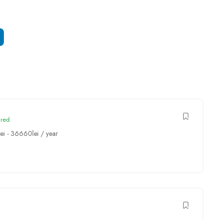
ured
lei
-
36660
lei
/ year