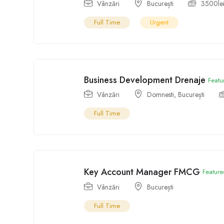
Vânzări
București
3500
le
Full Time
Urgent
Business Development Drenaje
Featu
Vânzări
Domnesti
,
București
Full Time
Key Account Manager FMCG
Feature
Vânzări
București
Full Time