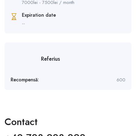
7000
lei
-
7500
lei
/ month
Expiration date
--
Referius
Recompensă:
600
Contact