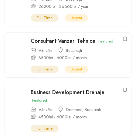
26200
lei
-
36660
lei
/ year
Full Time
Urgent
Consultant Vanzari Tehnice
Featured
Vânzări
București
3500
lei
-
6000
lei
/ month
Full Time
Urgent
Business Development Drenaje
Featured
Vânzări
Domnesti
,
București
4500
lei
-
6000
lei
/ month
Full Time