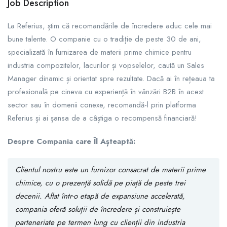
Job Description
La Referius, știm că recomandările de încredere aduc cele mai
bune talente. O companie cu o tradiție de peste 30 de ani,
specializată în furnizarea de materii prime chimice pentru
industria compozitelor, lacurilor și vopselelor, caută un Sales
Manager dinamic și orientat spre rezultate. Dacă ai în rețeaua ta
profesională pe cineva cu experiență în vânzări B2B în acest
sector sau în domenii conexe, recomandă-l prin platforma
Referius și ai șansa de a câștiga o recompensă financiară!
Despre Compania care Îl Așteaptă:
Clientul nostru este un furnizor consacrat de materii prime
chimice, cu o prezență solidă pe piață de peste trei
decenii. Aflat într-o etapă de expansiune accelerată,
compania oferă soluții de încredere și construiește
parteneriate pe termen lung cu clienții din industria