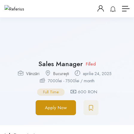
Sales Manager
Filled
Vânzări
București
aprilie 24, 2025
7000
lei
-
7500
lei
/ month
600 RON
Full Time
Apply Now