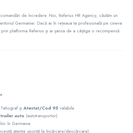
 recomandări de încredere. Noi, Referius HR Agency, căutăm un
eritoriul Germaniei. Dacă ai în rețeaua ta profesională pe cineva
-l prin platforma Referius și ai șansa de a câștiga o recompensă
e:
 Tahograf și
Atestat/Cod 95
valabile.
trailer auto
(autotransportor).
lor în Germania.
ecesită atenție sporită la încărcare/descărcare).