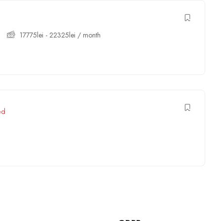
17775
lei
-
22325
lei
/ month
ed