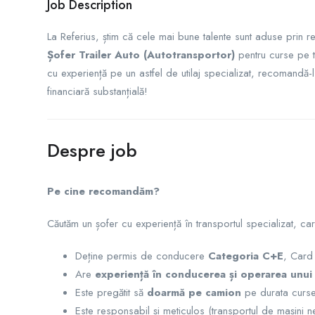
Job Description
La Referius, știm că cele mai bune talente sunt aduse prin
Șofer Trailer Auto (Autotransportor)
pentru curse pe t
cu experiență pe un astfel de utilaj specializat, recomandă
financiară substanțială!
Despre job
Pe cine recomandăm?
Căutăm un șofer cu experiență în transportul specializat, car
Deține permis de conducere
Categoria C+E
, Card
Are
experiență în conducerea și operarea unui 
Este pregătit să
doarmă pe camion
pe durata curse
Este responsabil și meticulos (transportul de mașini n