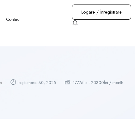
Logare
/
Înregistrare
Contact
a
septembrie 30, 2025
17775
lei
-
20300
lei
/ month