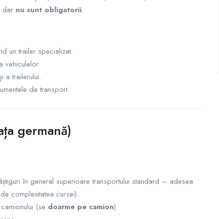
, dar
nu sunt obligatorii
.
d un trailer specializat.
 vehiculelor.
a trailerului.
cumentele de transport.
iața germană)
(câștiguri în general superioare transportului standard – adesea
 de complexitatea cursei).
 camionului (se
doarme pe camion
).