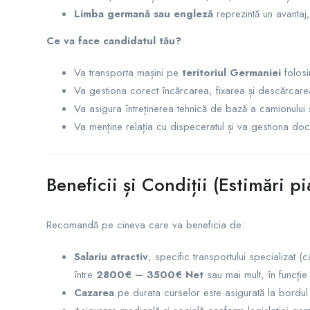
Limba germană sau engleză
reprezintă un avantaj
Ce va face candidatul tău?
Va transporta mașini pe
teritoriul Germaniei
folosin
Va gestiona corect încărcarea, fixarea și descărcarea
Va asigura întreținerea tehnică de bază a camionului și 
Va menține relația cu dispeceratul și va gestiona do
Beneficii și Condiții (Estimări p
Recomandă pe cineva care va beneficia de:
Salariu atractiv
, specific transportului specializat 
între
2800€ – 3500€ Net
sau mai mult, în funcție
Cazarea
pe durata curselor este asigurată la bordul