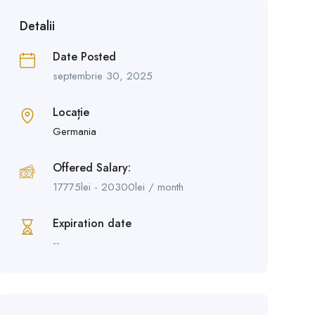
Detalii
Date Posted
septembrie 30, 2025
Locație
Germania
Offered Salary:
17775
lei
-
20300
lei
/ month
Expiration date
--