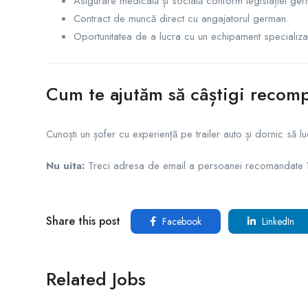
Asigurare medicală și socială conform legislației ge
Contract de muncă direct cu angajatorul german.
Oportunitatea de a lucra cu un echipament specializa
Cum te ajutăm să câștigi recom
Cunoști un șofer cu experiență pe trailer auto și dornic să
Nu uita:
Treci adresa de email a persoanei recomandate î
Share this post
Facebook
LinkedIn
Related Jobs