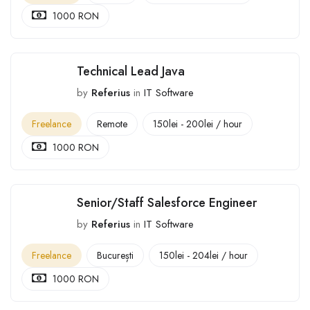
1000 RON
Technical Lead Java
by
Referius
in
IT Software
Freelance
Remote
150
lei
-
200
lei
/ hour
1000 RON
Senior/Staff Salesforce Engineer
by
Referius
in
IT Software
Freelance
București
150
lei
-
204
lei
/ hour
1000 RON