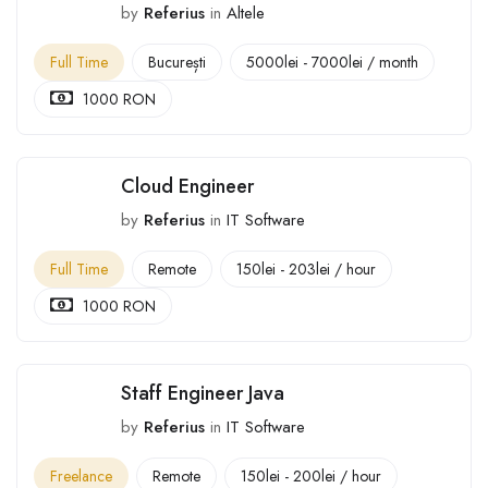
by
Referius
in
Altele
Full Time
București
5000
lei
-
7000
lei
/ month
1000 RON
Cloud Engineer
by
Referius
in
IT Software
Full Time
Remote
150
lei
-
203
lei
/ hour
1000 RON
Staff Engineer Java
by
Referius
in
IT Software
Freelance
Remote
150
lei
-
200
lei
/ hour