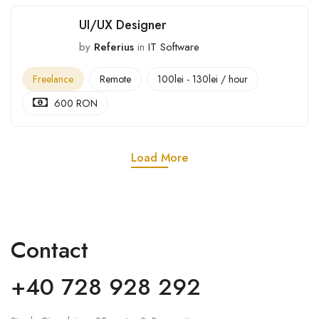
UI/UX Designer
by
Referius
in
IT Software
Freelance
Remote
100
lei
-
130
lei
/ hour
600 RON
Load More
Contact
+40 728 928 292