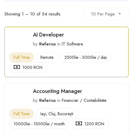
10 Per Page
Showing
1
–
10
of 54 results
AI Developer
by
Referius
in
IT Software
Full Time
Remote
2500
lei
-
3000
lei
/ day
1000 RON
Accounting Manager
by
Referius
in
Financiar / Contabilitate
Full Time
Iași
,
Cluj
,
București
10000
lei
-
15000
lei
/ month
1200 RON