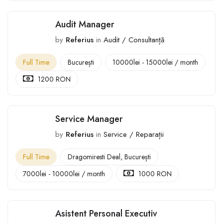
Audit Manager
by
Referius
in
Audit / Consultanță
Full Time
București
10000
lei
-
15000
lei
/ month
1200 RON
Service Manager
by
Referius
in
Service / Reparații
Full Time
Dragomiresti Deal
,
București
7000
lei
-
10000
lei
/ month
1000 RON
Asistent Personal Executiv